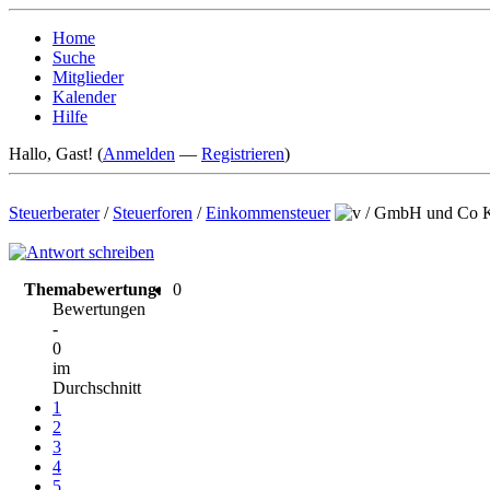
Home
Suche
Mitglieder
Kalender
Hilfe
Hallo, Gast! (
Anmelden
—
Registrieren
)
Steuerberater
/
Steuerforen
/
Einkommensteuer
/
GmbH und Co KG
Themabewertung:
0
Bewertungen
-
0
im
Durchschnitt
1
2
3
4
5