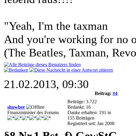
"Yeah, I'm the taxman
And you're working for no 
(The Beatles, Taxman, Revo
21.02.2013, 09:30
Beitrag:
#4
Beiträge: 3.722
showbee
Bedankt: 16
Finanzminister des Forums
Danke erhalten: 191 in
155 Beiträgen
Registriert seit: Jan 2008
§8 Nr.1 Bst. f) GewStG