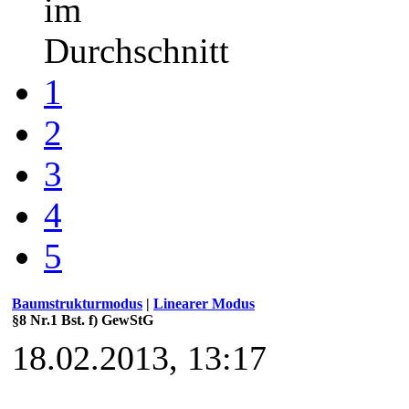
im
Durchschnitt
1
2
3
4
5
Baumstrukturmodus
|
Linearer Modus
§8 Nr.1 Bst. f) GewStG
18.02.2013, 13:17