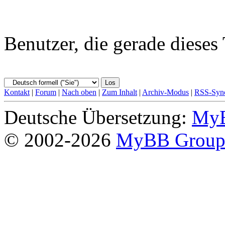
Benutzer, die gerade diese
Kontakt
|
Forum
|
Nach oben
|
Zum Inhalt
|
Archiv-Modus
|
RSS-Sync
Deutsche Übersetzung:
MyB
© 2002-2026
MyBB Grou