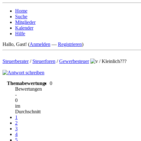
Home
Suche
Mitglieder
Kalender
Hilfe
Hallo, Gast! (
Anmelden
—
Registrieren
)
Steuerberater
/
Steuerforen
/
Gewerbesteuer
/
Kleinlich???
Themabewertung:
0
Bewertungen
-
0
im
Durchschnitt
1
2
3
4
5