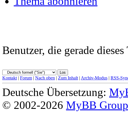
Thema abonnieren
Benutzer, die gerade diese
Kontakt
|
Forum
|
Nach oben
|
Zum Inhalt
|
Archiv-Modus
|
RSS-Sync
Deutsche Übersetzung:
MyB
© 2002-2026
MyBB Grou