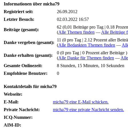
Informationen über micha79
Registriert seit:
26.09.2012
Letzter Besuch:
02.03.2022 16:57
62 (0,01 Beiträge pro Tag | 0.18 Prozent
Beiträge (gesamt):
(
Alle Themen finden
—
Alle Beiträge 
11 (0 pro Tag | 2.12 Prozent aller Beiträ
Danke vergeben (gesamt):
(
Alle Bedankten Themen finden
—
All
0 (0 pro Tag | 0 Prozent aller Beiträge )
Danke erhalten (gesamt):
(
Alle Danke für Themen finden
—
All
Gesamte Onlinezeit:
8 Stunden, 15 Minuten, 10 Sekunden
Empfohlene Benutzer:
0
Kontaktdetails für micha79
Webseite:
E-Mail:
micha79 eine E-Mail schicken.
Private Nachricht:
micha79 eine private Nachricht senden.
ICQ-Nummer:
AIM-ID: