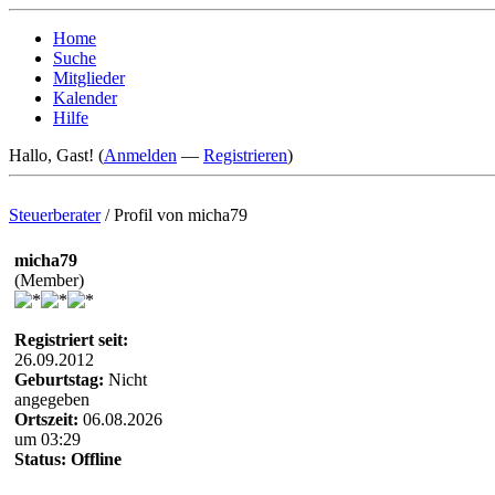
Home
Suche
Mitglieder
Kalender
Hilfe
Hallo, Gast! (
Anmelden
—
Registrieren
)
Steuerberater
/
Profil von micha79
micha79
(Member)
Registriert seit:
26.09.2012
Geburtstag:
Nicht
angegeben
Ortszeit:
06.08.2026
um 03:29
Status:
Offline