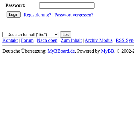
Passwort:
Registrierung?
|
Passwort vergessen?
Kontakt
|
Forum
|
Nach oben
|
Zum Inhalt
|
Archiv-Modus
|
RSS-Sync
Deutsche Übersetzung:
MyBBoard.de
, Powered by
MyBB
, © 2002