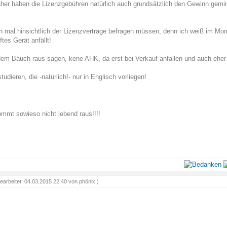
aher haben die Lizenzgebühren natürlich auch grundsätzlich den Gewinn gemin
h mal hinsichtlich der Lizenzverträge befragen müssen, denn ich weiß im Mo
ftes Gerät anfällt!
 dem Bauch raus sagen, kene AHK, da erst bei Verkauf anfallen und auch eher e
udieren, die -natürlich!- nur in Englisch vorliegen!
mmt sowieso nicht lebend raus!!!!
bearbeitet: 04.03.2015 22:40 von
phönix
.)