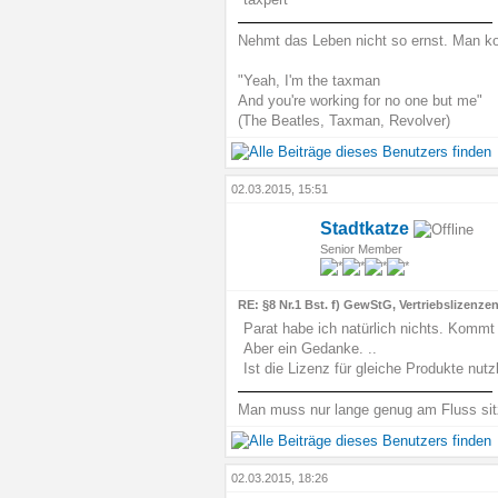
Nehmt das Leben nicht so ernst. Man ko
"Yeah, I'm the taxman
And you're working for no one but me"
(The Beatles, Taxman, Revolver)
02.03.2015, 15:51
Stadtkatze
Senior Member
RE: §8 Nr.1 Bst. f) GewStG, Vertriebslizenze
Parat habe ich natürlich nichts. Kommt j
Aber ein Gedanke. ..
Ist die Lizenz für gleiche Produkte nut
Man muss nur lange genug am Fluss sit
02.03.2015, 18:26