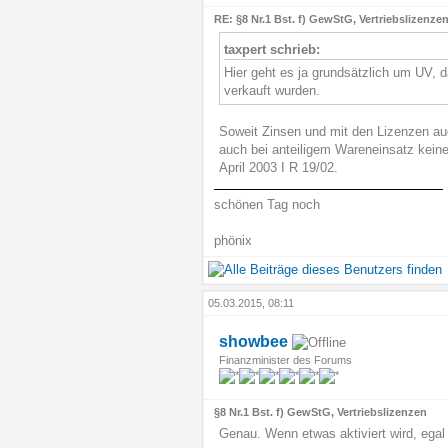
RE: §8 Nr.1 Bst. f) GewStG, Vertriebslizenze
taxpert schrieb:
Hier geht es ja grundsätzlich um UV, 
verkauft wurden.
Soweit Zinsen und mit den Lizenzen auc
auch bei anteiligem Wareneinsatz keine
April 2003 I R 19/02.
schönen Tag noch
phönix
05.03.2015, 08:11
showbee
Finanzminister des Forums
§8 Nr.1 Bst. f) GewStG, Vertriebslizenzen
Genau. Wenn etwas aktiviert wird, ega