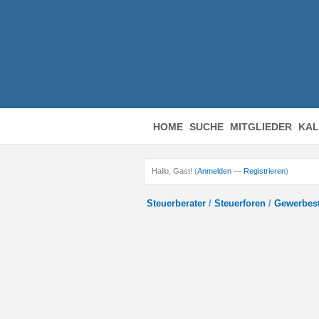
HOME
SUCHE
MITGLIEDER
KAL
Hallo, Gast! (
Anmelden
—
Registrieren
)
Steuerberater
/
Steuerforen
/
Gewerbes