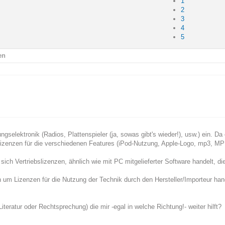
1
2
3
4
5
en
ngselektronik (Radios, Plattenspieler (ja, sowas gibt's wieder!), usw.) ein. Da
 Lizenzen für die verschiedenen Features (iPod-Nutzung, Apple-Logo, mp3, 
s sich Vertriebslizenzen, ähnlich wie mit PC mitgelieferter Software handelt, 
h um Lizenzen für die Nutzung der Technik durch den Hersteller/Importeur hand
iteratur oder Rechtsprechung) die mir -egal in welche Richtung!- weiter hilft?