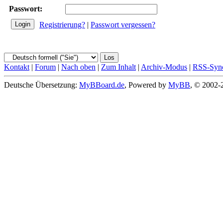
Passwort:
Registrierung?
|
Passwort vergessen?
Kontakt
|
Forum
|
Nach oben
|
Zum Inhalt
|
Archiv-Modus
|
RSS-Sync
Deutsche Übersetzung:
MyBBoard.de
, Powered by
MyBB
, © 2002